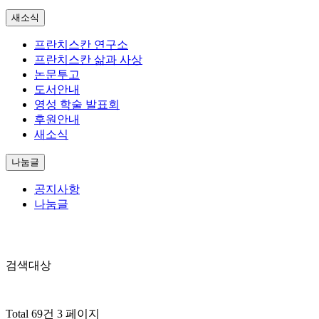
새소식
프란치스칸 연구소
프란치스칸 삶과 사상
논문투고
도서안내
영성 학술 발표회
후원안내
새소식
나눔글
공지사항
나눔글
검색대상
Total 69건
3 페이지