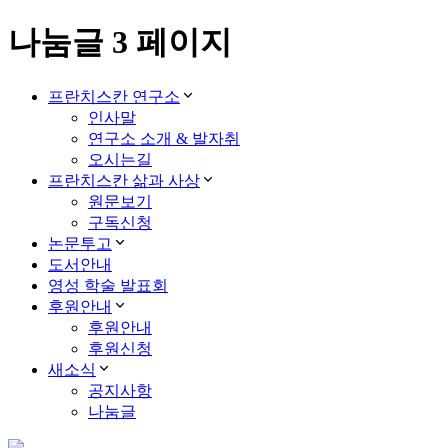
나눔글 3 페이지
프란치스칸 연구소
인사말
연구소 소개 & 발자취
오시는길
프란치스칸 삶과 사상
원문보기
구독신청
논문투고
도서안내
영성 학술 발표회
후원안내
후원안내
후원신청
새소식
공지사항
나눔글