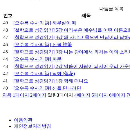
나눔글 목록
번호
제목
49
[오수록 수사의 詩] 하루살이 떼
48
[철학으로 성경읽기] 5강 여러분은 예수님을 어떤 이름으
47
[철학으로 성경읽기] 4강 왜 사냐고 물으면 만남이라 답하
46
[오수록 수사의 詩] 신필 神筆
45
[철학으로 성경읽기] 3강 나는 광야에서 외치는 이의 소리
44
[오수록 수사의 詩] 파문
43
[철학으로 성경읽기] 2강 말씀이 사람이 되시어 우리 가운
42
[오수록 수사의 詩] 낙화 (落花)
41
[철학으로 성경읽기] 1강 함께 떠나요
40
[오수록 수사의 詩] 신을 만나려면
처음
1
페이지
2
페이지
열린
3
페이지
4
페이지
5
페이지
6
페이지
7
이용약관
개인정보처리방침