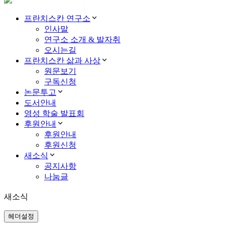
프란치스칸 연구소
인사말
연구소 소개 & 발자취
오시는길
프란치스칸 삶과 사상
원문보기
구독신청
논문투고
도서안내
영성 학술 발표회
후원안내
후원안내
후원신청
새소식
공지사항
나눔글
새소식
헤더설정